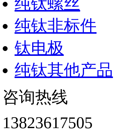
纯钛螺丝
纯钛非标件
钛电极
纯钛其他产品
咨询热线
13823617505