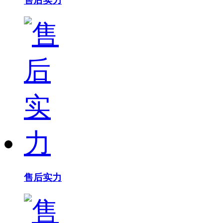
售后实力
售后实力