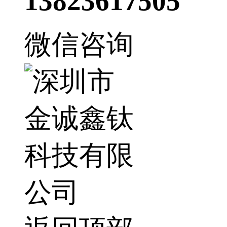
13823617505
微信咨询