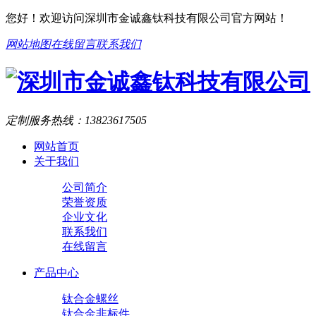
您好！欢迎访问深圳市金诚鑫钛科技有限公司官方网站！
网站地图
在线留言
联系我们
定制服务热线：
13823617505
网站首页
关于我们
公司简介
荣誉资质
企业文化
联系我们
在线留言
产品中心
钛合金螺丝
钛合金非标件