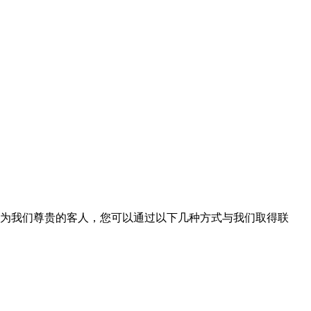
为我们尊贵的客人，您可以通过以下几种方式与我们取得联