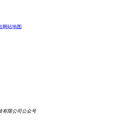
站
网站地图
公众号