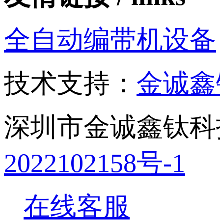
全自动编带机设备
技术支持：
金诚鑫
深圳市金诚鑫钛科
2022102158号-1
在线客服