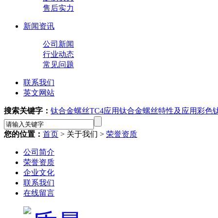
售后实力
新闻资讯
公司新闻
行业动态
常见问题
联系我们
英文网站
搜索关键字：
钛合金螺丝
TC4
应用
钛合金螺丝特性及应用
彩色
您的位置：
首页
>
关于我们
>
荣誉资质
公司简介
荣誉资质
企业文化
联系我们
在线留言